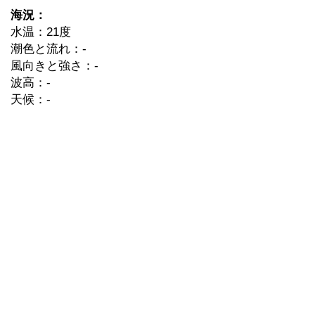
海況：
水温：21度
潮色と流れ：-
風向きと強さ：-
波高：-
天候：-