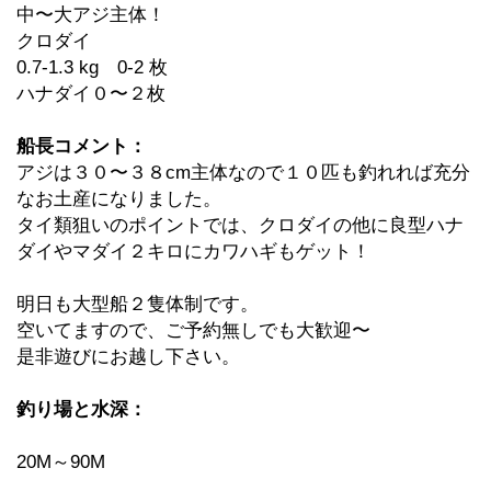
中〜大アジ主体！
クロダイ
0.7-1.3 kg 0-2 枚
ハナダイ０〜２枚
船長コメント：
アジは３０〜３８cm主体なので１０匹も釣れれば充分
なお土産になりました。
タイ類狙いのポイントでは、クロダイの他に良型ハナ
ダイやマダイ２キロにカワハギもゲット！
明日も大型船２隻体制です。
空いてますので、ご予約無しでも大歓迎〜
是非遊びにお越し下さい。
釣り場と水深：
20M～90M